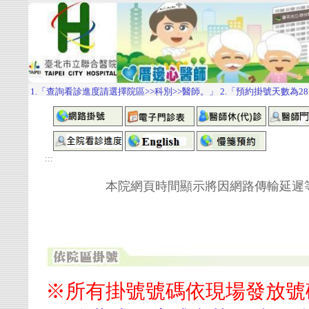
:::
本院網頁時間顯示將因網路傳輸延遲等因素
※所有掛號號碼依現場發放號