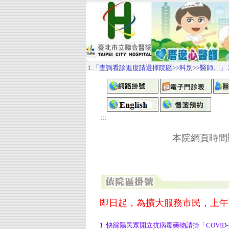
:::
本院網頁時間顯
即日起，為擴大服務市民，上午部
1. 快篩陽民眾開立抗病毒藥物請掛「COV