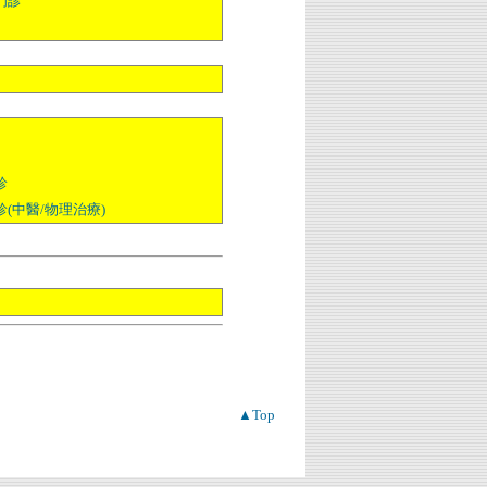
門診
診
(中醫/物理治療)
▲Top