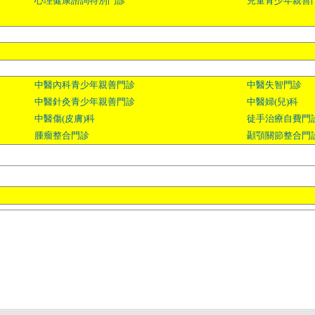
心理健康諮詢特別門診
兒童青少年親善
中醫內科青少年親善門診
中醫失智門診
中醫針灸青少年親善門診
中醫婦(兒)科
中醫傷(皮膚)科
徒手治療自費門
腫瘤整合門診
顳顎關節整合門診