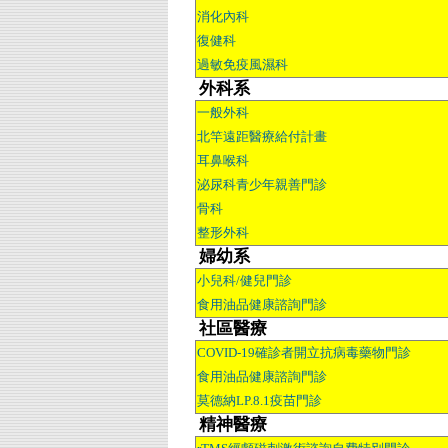
消化內科
復健科
過敏免疫風濕科
外科系
一般外科
北竿遠距醫療給付計畫
耳鼻喉科
泌尿科青少年親善門診
骨科
整形外科
婦幼系
小兒科/健兒門診
食用油品健康諮詢門診
社區醫療
COVID-19確診者開立抗病毒藥物門診
食用油品健康諮詢門診
莫德納LP.8.1疫苗門診
精神醫療