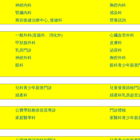
神經內科
胸腔內科
腎臟內科
感染科
興岩復健治療中心_復健科
營養諮詢
一般外科(直腸外、消化外)
心臟血管外科
甲狀腺外科
皮膚科
乳房門診
泌尿科
神經外科
胸腔外科
眼科
眼科青少年親善
兒科青少年親善門診
兒童發展篩檢門診
婦產科
婦產科乳房超音
公費帶狀皰疹疫苗專診
門診體檢
家庭醫學科
家醫科青少年親