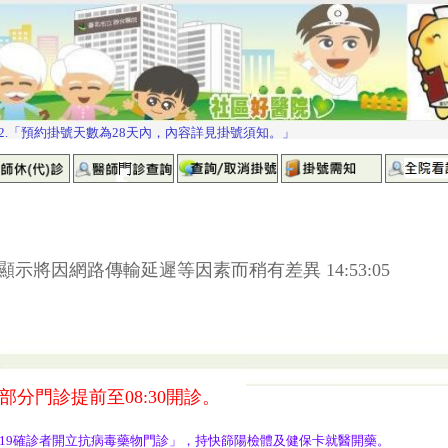
示將因網路傳輸延遲等因素而稍有差異 14:53:05
分門診提前至08:30開診。
ID-19確診者開立抗病毒藥物門診」，持快篩陽檢體及健保卡就醫開藥。