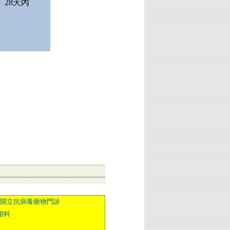
28天內
診者開立抗病毒藥物門診
謝科