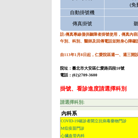
(
自動掛號機
傳真掛號
聽
註:傳真專線僅供聽障者掛號使用，傳真內
午別、科別、醫師及回傳電話並附身心障礙
自113年1月8日起，仁愛院區週一、週三開
院址：臺北市大安區仁愛路四段10號
電話：(02)2709-3600
掛號、看診進度請選擇科別
請選擇科別:
內科系
COVID-19確診者開立抗病毒藥物門診
M痘疫苗門診
心臟血管內科