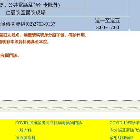
免費，公共電話及預付卡除外)
仁愛院區醫院現場
週一至週五
障傳真專線(02)2703-9137
8:00~17:00
容請註明姓名、病歷號碼或身分證字號、看診日期、
證明影本等資料傳真至本院。
設夜間門診。
COVID-19確診者開立抗病毒藥物門診
COVID-19確
一般內科
內分泌及新陳代
血液腫瘤科
放射線腫瘤科