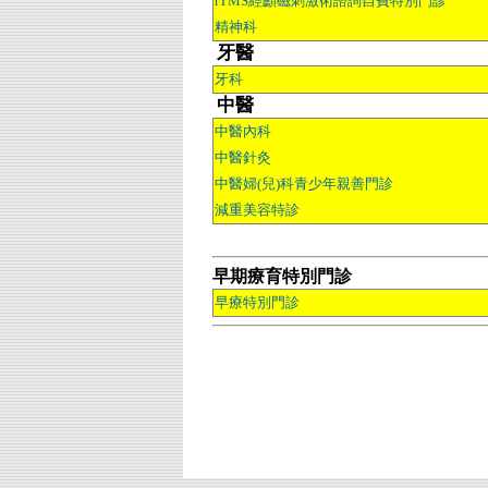
rTMS經顱磁刺激術諮詢自費特別門診
精神科
牙醫
牙科
中醫
中醫內科
中醫針灸
中醫婦(兒)科青少年親善門診
減重美容特診
早期療育特別門診
早療特別門診