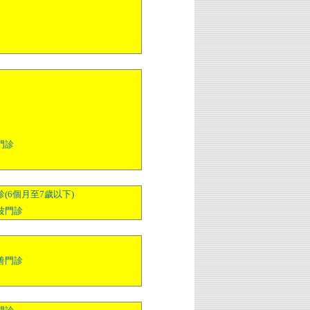
門診
(6個月至7歲以下)
波門診
善門診