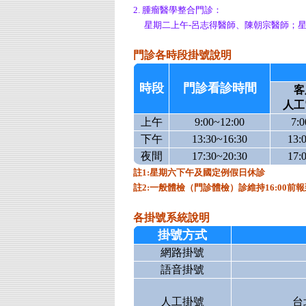
2. 腫瘤醫學整合門診：
星期二上午-呂志得醫師、陳朝宗醫師；星
門診各時段掛號說明
時段
門診看診時間
客
人工
上午
9:00~12:00
7:0
下午
13:30~16:30
13:
夜間
17:30~20:30
17:
註1:星期六下午及國定例假日休診
註2:一般體檢（門診體檢）診維持16:00前報
各掛號系統說明
掛號方式
網路掛號
語音掛號
人工掛號
台