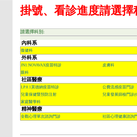
掛號、看診進度請選擇
請選擇科別:
內科系
復健科
外科系
JN1.NOVAVAX疫苗特診
皮膚科
眼科
社區醫療
LP.8.1莫德納疫苗特診
公費流感疫苗門診
兒童保健暨預防注射
兒童發展篩檢門診(6
家庭醫學科
精神醫療
全觀心理單次諮詢門診
社區心理健康諮詢