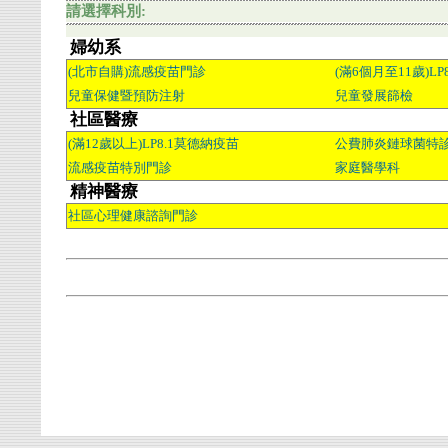
請選擇科別:
婦幼系
(北市自購)流感疫苗門診
(滿6個月至11歲)LP
兒童保健暨預防注射
兒童發展篩檢
社區醫療
(滿12歲以上)LP8.1莫德納疫苗
公費肺炎鏈球菌特
流感疫苗特別門診
家庭醫學科
精神醫療
社區心理健康諮詢門診