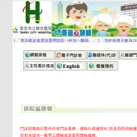
:::
門診部整篩日暫停所有門診業務，僅執行成健與BC肝及四癌篩檢
目前未提供一般勞工體檢或是駕照體檢服務。