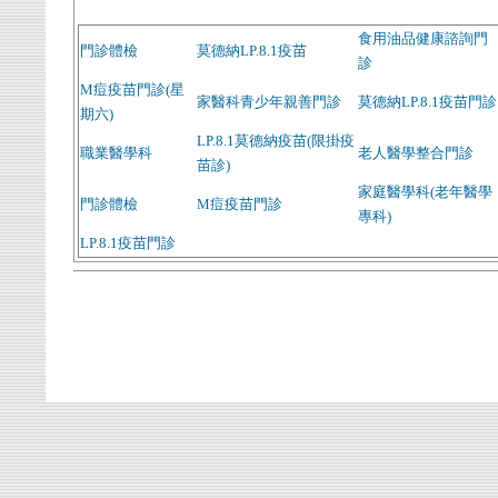
食用油品健康諮詢門
門診體檢
莫德納LP.8.1疫苗
診
M痘疫苗門診(星
家醫科青少年親善門診
莫德納LP.8.1疫苗門診
期六)
LP.8.1莫德納疫苗(限掛疫
職業醫學科
老人醫學整合門診
苗診)
家庭醫學科(老年醫學
門診體檢
M痘疫苗門診
專科)
LP.8.1疫苗門診