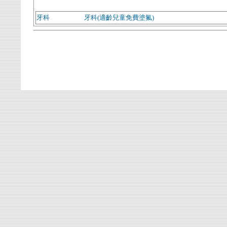
牙科
牙科(適齡兒童免費塗氟)