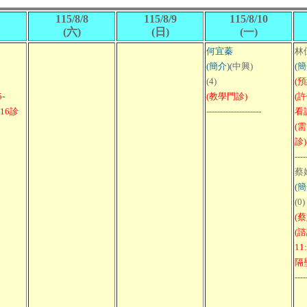
115/8/8
115/8/9
115/8/10
(六)
(日)
(一)
何宜蓁
林
(簡介)
(中興)
(簡
(4)
(
-
(教學門診)
(
科16診
--------------------
看
(
診)
----
蔡
(簡
(0)
(
(諮
11
隔
----