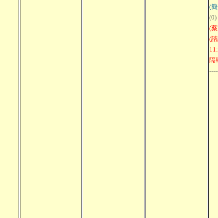
(簡
(0)
(
(諮
11
隔
----