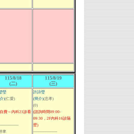
115/8/18
115/8/19
(二)
(三)
瑩瑩
許詩瑩
介)
(仁愛)
(簡介)
(忠孝)
(0)
需自費～內科21診看
(諮詢時間09:00-
09:30，2F內科16診隔
----------------
壁)
婷聿
--------------------