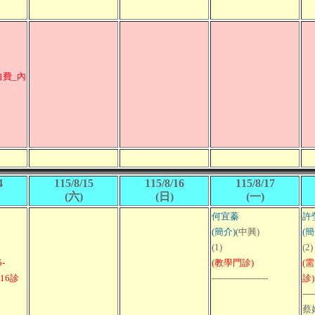
自費_內
4
115/8/15
115/8/16
115/8/17
(六)
(日)
(一)
何宜蓁
許
(簡介)
(中興)
(簡
(1)
(2)
-
(教學門診)
(
科16診
--------------------
診)
----
蔡