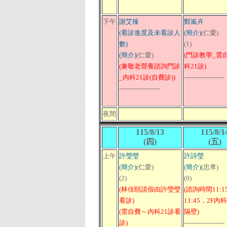
下午
謝艾臻
鄭嵐卉
(看診進度及未看診人
(簡介)
(仁愛)
數)
(1)
(簡介)
(仁愛)
(門診教學_需
(兼敬老營養諮詢門診
科21診)
_內科21診(自費診))
--------------------
--------------------
夜間
115/8/13
115/8/1
(四)
(五)
上午
許瑩瑩
許詩瑩
(簡介)
(仁愛)
(簡介)
(忠孝)
(2)
(0)
(林佳頤請假由許瑩瑩
(諮詢時間11:15
看診)
11:45，2F內
(需自費～內科21診看
隔壁)
診)
--------------------