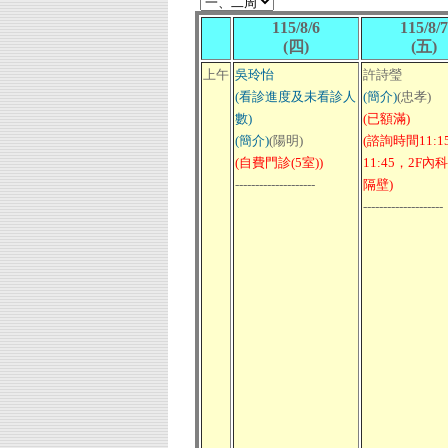
115/8/6
115/8/7
(四)
(五)
上午
吳玲怡
許詩瑩
(看診進度及未看診人
(簡介)
(忠孝)
數)
(已額滿)
(簡介)
(陽明)
(諮詢時間11:15
(自費門診(5室))
11:45，2F內
--------------------
隔壁)
--------------------