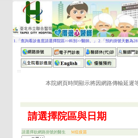
:::
本院網頁時間顯示將因網路傳輸延遲等因素
請選擇欲網路掛號的醫生
M痘疫苗