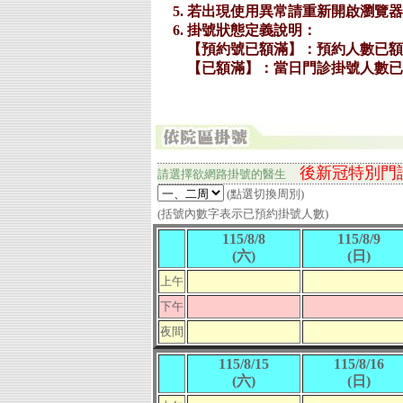
後新冠特別門
請選擇欲網路掛號的
醫生
(點選切換周別)
(括號內數字表示已預約掛號人數)
115/8/8
115/8/9
(六)
(日)
上午
下午
夜間
115/8/15
115/8/16
(六)
(日)