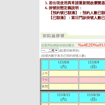
%u4E2D%u91
請選擇欲網路掛號的
醫生
(點選切換周別)
(括號內數字表示已預約掛號人數)
115/8/8
115/8/9
(六)
(日)
上午
下午
夜間
115/8/15
115/8/16
(六)
(日)