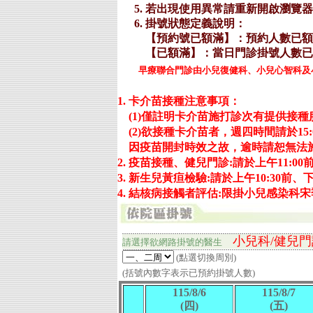
早療聯合門診由小兒復健科、小兒心智科及小
1. 卡介苗接種注意事項：
(1)僅註明卡介苗施打診次有提供接
(2)欲接種卡介苗者，週四時間請於15:
因疫苗開封時效之故，逾時請恕無法
2. 疫苗接種、健兒門診:請於上午11:00
3. 新生兒黃疸檢驗:請於上午10:30前、
4. 結核病接觸者評估:限掛小兒感染科
小兒科/健兒門
請選擇欲網路掛號的
醫生
(點選切換周別)
(括號內數字表示已預約掛號人數)
115/8/6
115/8/7
(四)
(五)