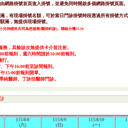
兒神經科共同為您服務(醫師約診)。聯絡分機3126
種服務，其餘診次無提供卡介苗注射。
00前報到，週六時間請於10:00前報到。
施打。
前、下午16:00前至診間報到。
下午15:00前報到開單。
宋季純醫師、丁詠恬醫師門診。
診
115/8/8
115/8/9
115/8/10
1
(六)
(日)
(一)