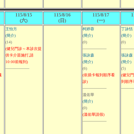
115/8/15
115/8/16
115/8/17
1
(六)
(日)
(一)
王怡方
柯婷蓉
丁詠恬
(簡介)
(簡介)
(簡介)
(14)
(0)
(0)
(健兒門診～本診次提
--------------------
----------
供卡介苗施打,請
張詠森
張詠森
10:00前報到)
(簡介)
(簡介)
--------------------
(6)
(5)
臟
(依插卡報到順序看
(健兒
診)
到順序
--------------------
----------
溫佑華
(簡介)
(0)
(溫佑華請假)
--------------------