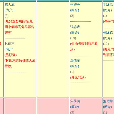
陳大成
柯婷蓉
丁詠恬
(簡介)
(簡介)
(簡介)
(7)
(2)
(1)
(無兒童發展篩檢,無
--------------------
(教學門
國小氣喘高危群報告
張詠森
----------
諮詢)
(簡介)
張詠森
--------------------
(19)
(簡介)
臟
林郁惠
(依插卡報到順序看
(19)
(簡介)
診)
(健兒
(已額滿)
--------------------
到順序
(林郁惠請假併陳大成
溫佑華
----------
看診)
(簡介)
--------------------
(1)
(健兒門診)
--------------------
宋季純
溫佑華
(簡介)
(簡介)
(3)
(1)