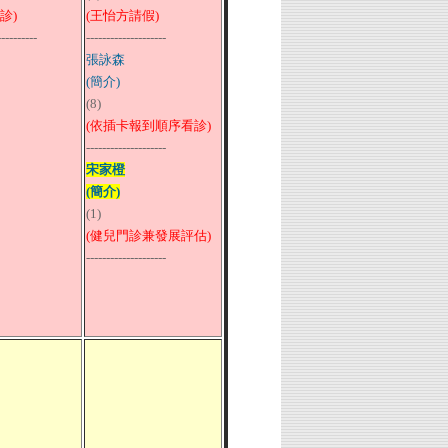
診)
(王怡方請假)
----------
--------------------
張詠森
(簡介)
(8)
(依插卡報到順序看診)
--------------------
宋家橙
(簡介)
(1)
(健兒門診兼發展評估)
--------------------