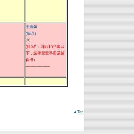
王萱鎮
(簡介)
(0)
(限5名，6個月至7歲以
下，請帶兒童手冊及健
保卡)
--------------------
▲Top