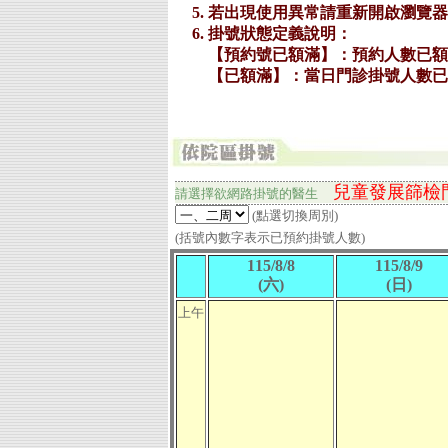
兒童發展篩檢
請選擇欲網路掛號的
醫生
(點選切換周別)
(括號內數字表示已預約掛號人數)
115/8/8
115/8/9
(六)
(日)
上午