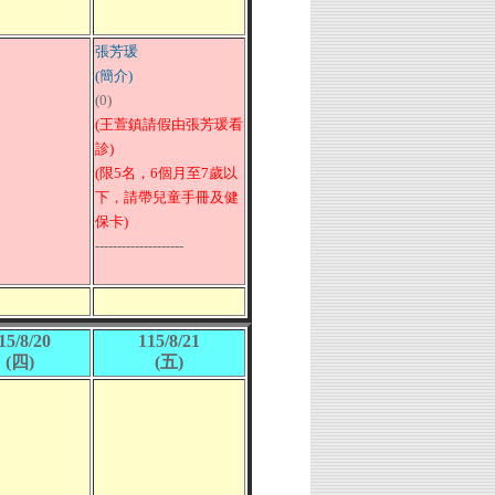
張芳瑗
(簡介)
(0)
(王萱鎮請假由張芳瑗看
診)
(限5名，6個月至7歲以
下，請帶兒童手冊及健
保卡)
--------------------
15/8/20
115/8/21
(四)
(五)