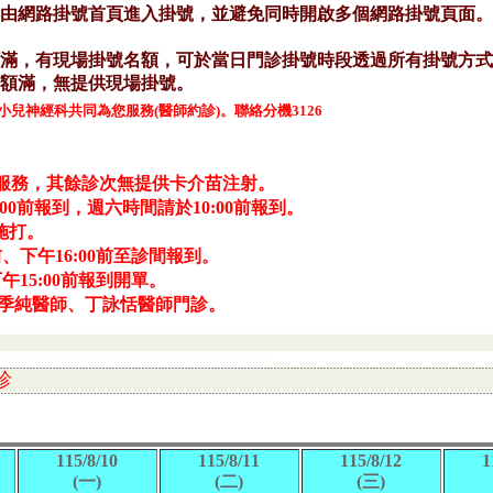
兒神經科共同為您服務(醫師約診)。聯絡分機3126
種服務，其餘診次無提供卡介苗注射。
00前報到，週六時間請於10:00前報到。
施打。
前、下午16:00前至診間報到。
下午15:00前報到開單。
宋季純醫師、丁詠恬醫師門診。
診
115/8/10
115/8/11
115/8/12
1
(一)
(二)
(三)