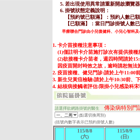
早療聯合門診由小兒復健科、小兒心智科及小
1. 卡介苗接種注意事項：
(1)僅註明卡介苗施打診次有提供接
(2)欲接種卡介苗者，週四時間請於15:
因疫苗開封時效之故，逾時請恕無法
2. 疫苗接種、健兒門診:請於上午11:00
3. 新生兒黃疸檢驗:請於上午10:30前、
4. 結核病接觸者評估:限掛小兒感染科
傳染病特別門
請選擇欲網路掛號的
醫生
(點選切換周別)
(括號內數字表示已預約掛號人數)
115/8/8
115/8/9
(六)
(日)