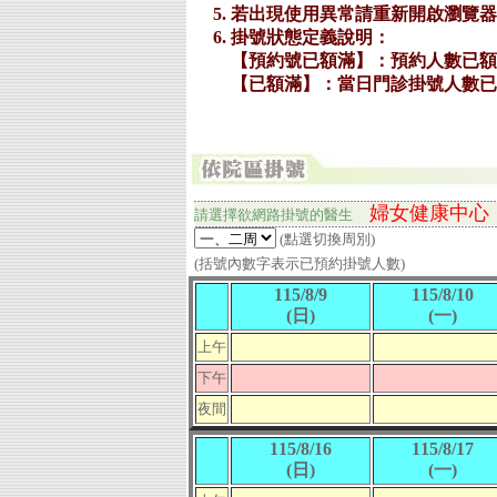
婦女健康中心
請選擇欲網路掛號的
醫生
(點選切換周別)
(括號內數字表示已預約掛號人數)
115/8/9
115/8/10
(日)
(一)
上午
下午
夜間
115/8/16
115/8/17
(日)
(一)