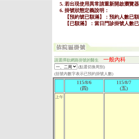
一般內科
請選擇欲網路掛號的
醫生
(點選切換周別)
(括號內數字表示已預約掛號人數)
115/8/6
115/8/7
(四)
(五)
上午