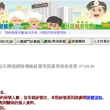
示將因網路傳輸延遲等因素而稍有差異 07:04:46