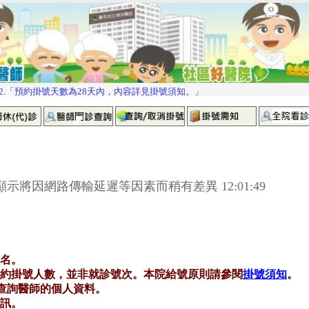
示將因網路傳輸延遲等因素而稍有差異 12:01:49