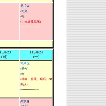
吳求森
(簡介)
(0)
(小兒過敏氣喘)
--------------------
15/8/23
115/8/24
(日)
(一)
簡穎瑄
(簡介)
(0)
(神經、發展、睡眠9:30
開診)
--------------------
吳求森