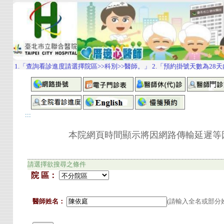
:::
本院網頁時間顯示將因網路傳輸延遲等因素而
請選擇欲
搜尋之條件
院 區
：
醫師姓名：
(請輸入全名或部分