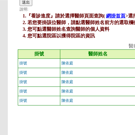
說明:
1.『看診進度』請於選擇醫師頁面查詢(
網掛首頁
>選
2. 若您要掛該位醫師，請點選醫師姓名前方的選取欄
3. 您可點選醫師姓名查詢醫師的個人資料
4. 您可點選院區以獲得院區的資訊
醫
掛號
醫師姓名
掛號
陳依庭
掛號
陳依庭
掛號
陳依庭
掛號
陳依庭
掛號
陳依庭